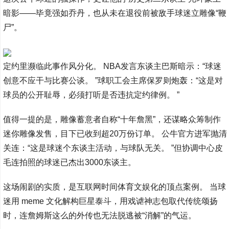
暗影——毕竟强如乔丹，也从未在退役前被敌手球迷立雕像“鞭
尸”。
定约里濒临此事作风分化。 NBA发言东谈主巴斯暗示：“球迷
创意不应干与比赛公谈。 ”球职工会主席保罗则炮轰：“这是对
球员的公开耻辱，必须打听是否违抗定约律例。 ”
值得一提的是，雕像蓄意者自称“十年詹黑”，还谋略众筹制作
迷你雕像发售，目下已收到超20万份订单。 公牛官方进军抛清
关连：“这是球迷个东谈主活动，与球队无关。 ”但协调中心皮
毛连拍照的球迷已杰出3000东谈主。
这场闹剧的实质，是互联网时间体育文娱化的顶点案例。 当球
迷用 meme 文化解构巨星泰斗，用戏谑神志包取代传统颂扬
时，连詹姆斯这么的外传也无法脱逃被“消解”的气运。