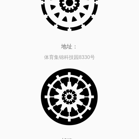
地址：
体育集锦科技园8330号