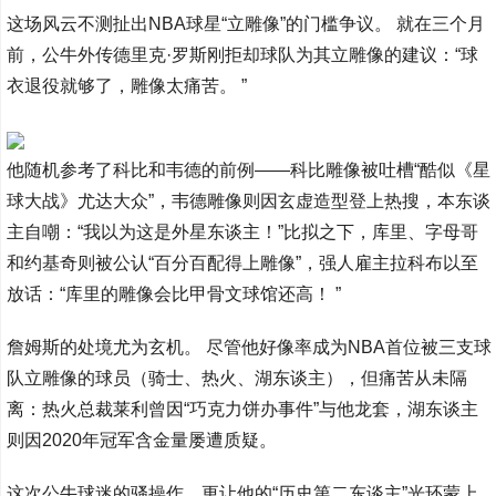
这场风云不测扯出NBA球星“立雕像”的门槛争议。 就在三个月
前，公牛外传德里克·罗斯刚拒却球队为其立雕像的建议：“球
衣退役就够了，雕像太痛苦。 ”
他随机参考了科比和韦德的前例——科比雕像被吐槽“酷似《星
球大战》尤达大众”，韦德雕像则因玄虚造型登上热搜，本东谈
主自嘲：“我以为这是外星东谈主！”比拟之下，库里、字母哥
和约基奇则被公认“百分百配得上雕像”，强人雇主拉科布以至
放话：“库里的雕像会比甲骨文球馆还高！ ”
詹姆斯的处境尤为玄机。 尽管他好像率成为NBA首位被三支球
队立雕像的球员（骑士、热火、湖东谈主），但痛苦从未隔
离：热火总裁莱利曾因“巧克力饼办事件”与他龙套，湖东谈主
则因2020年冠军含金量屡遭质疑。
这次公牛球迷的骚操作，更让他的“历史第二东谈主”光环蒙上