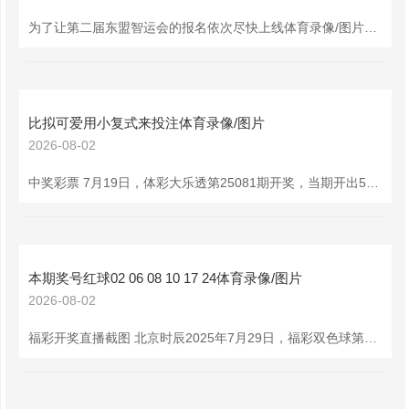
为了让第二届东盟智运会的报名依次尽快上线体育录像/图片，东盟棋院的依次员们运转加班，黑天日间。 和一般牛马不同，他们被黑眼圈围绕的瞳仁涟漪着幸福的柔光，干枯泛青的嘴唇经常常表露痴呆的浅笑。在凌晨的窗口，你致使能听到，在噼里啪啦的键盘敲击声中，搀和着他们气味微细但轻快的口哨声，旋律糊涂等于那首《漂洋过海来看你》。 总之，扫数这个词东谈主的情景尽头—— 因为，依然阐明，一位确切的女神，跋山涉川、漂洋过海，要来走访辛勤的米娜桑啦！ 围棋甜心 · 虎扑女神 “俞俐均？是哪个啊。” 这是归拢批依次员在2
比拟可爱用小复式来投注体育录像/图片
2026-08-02
中奖彩票 7月19日，体彩大乐透第25081期开奖，当期开出5注一等奖，每注奖金1000万元，泰州3212062078网点购彩者李先生成绩其中1注体育录像/图片，由于采选“6+2”小复式投注，李先生除了成绩1注1000万元一等奖，还成绩5注四等奖，奖金野心10015000元。 近日，李先生在业主的追随下来到省体彩中心兑奖大厅领走了奖金。在兑奖的历程中，李先生显得终点淡定，他说：“我不是每期皆买，比拟可爱用小复式来投注，这注号码我买了有一段技艺了。”一旁的业主补充谈，“他投注比拟感性，频繁来我店
本期奖号红球02 06 08 10 17 24体育录像/图片
2026-08-02
福彩开奖直播截图 北京时辰2025年7月29日，福彩双色球第25086期开奖体育录像/图片，以下是留意开奖进程： 21:15 双色球摇奖开动 21:18 奖号一齐产生，本期奖号红球02 06 08 10 17 24，蓝球06。 21:25当期红球号码大小比为2:4，三区比为4:1:1，奇偶比为1:5。口头方面，红球开出1枚重号24；2枚邻号10 17；4枚隔码06 08 10 24。蓝球开出遗漏15期的偶数06。 22:06 本期一等奖开出16注，单注奖金599万余元分落8地，其中甘肃斩获5注