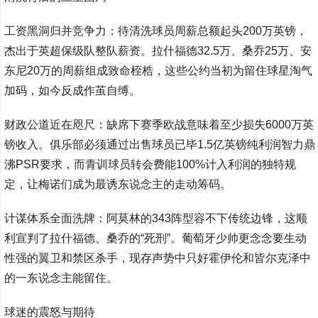
工资黑洞归并竞争力：待清洗球员周薪总额起头200万英镑，
杰出于英超保级队整队薪资。拉什福德32.5万、桑乔25万、安
东尼20万的周薪组成致命桎梏，这些公约当初为留住球星淘气
加码，如今反成作茧自缚。
财政公道近在咫尺：缺席下赛季欧战意味着至少损失6000万英
镑收入。俱乐部必须通过出售球员已毕1.5亿英镑纯利润智力鼎
沸PSR要求，而青训球员转会费能100%计入利润的独特规
定，让梅诺们成为最诱东说念主的走动筹码。
计谋体系全面洗牌：阿莫林的343阵型容不下传统边锋，这顺
利宣判了拉什福德、桑乔的“死刑”。葡萄牙少帅更念念要生动
性强的翼卫和禁区杀手，现存声势中只好霍伊伦和皆尔克泽中
的一东说念主能留住。
球迷的震怒与期待