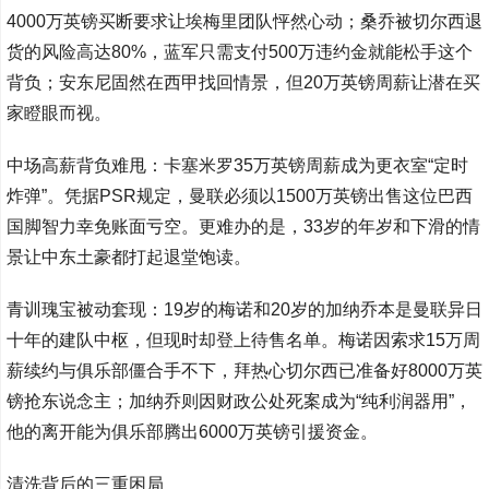
4000万英镑买断要求让埃梅里团队怦然心动；桑乔被切尔西退
货的风险高达80%，蓝军只需支付500万违约金就能松手这个
背负；安东尼固然在西甲找回情景，但20万英镑周薪让潜在买
家瞪眼而视。
中场高薪背负难甩：卡塞米罗35万英镑周薪成为更衣室“定时
炸弹”。凭据PSR规定，曼联必须以1500万英镑出售这位巴西
国脚智力幸免账面亏空。更难办的是，33岁的年岁和下滑的情
景让中东土豪都打起退堂饱读。
青训瑰宝被动套现：19岁的梅诺和20岁的加纳乔本是曼联异日
十年的建队中枢，但现时却登上待售名单。梅诺因索求15万周
薪续约与俱乐部僵合手不下，拜热心切尔西已准备好8000万英
镑抢东说念主；加纳乔则因财政公处死案成为“纯利润器用”，
他的离开能为俱乐部腾出6000万英镑引援资金。
清洗背后的三重困局