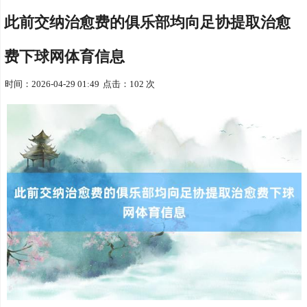
此前交纳治愈费的俱乐部均向足协提取治愈
费下球网体育信息
时间：2026-04-29 01:49
点击：102 次