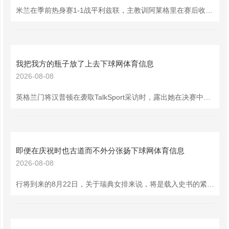
米兰在季前热身赛1-1战平利兹联，主教训阿莱格里在赛后收受了米兰TV的采访。 道本场比赛 这是一场很好的友谊赛，一个很好的测试。我对小伙子们很悠然。刻下咱们未来还有一场对阵切尔西的比赛，这是一个超过症结的测试，尤其有助于进步小伙子们的现象。但他们考试得很好，我超过鼎沸，因为他们讲授了在海外比赛当中也能很好地掌控比赛，而况确认出了应有的水平。这超过症结。 道亚沙里和圣地亚哥-希门尼斯 至于亚沙里，这是他在我辖下的第一场比赛下球网体育信息，但最症结的是，我以为这是他这赛季的第一场比赛，因为他在那儿
我把我方的瓶子放了上去下球网体育信息
2026-08-08
英格兰门将汉普顿在袭取TalkSport采访时，露出她在决赛中悄悄扔掉了西班牙门将卡塔-科利的小抄。对此，科利否定了这一说法。 汉普顿在节目中笑称，在西班牙队点球大战告负的那场决赛中，她对西班牙门将科利耍了个小工夫。她阐述谈：“其时科利的水瓶上贴着英格兰球员罚点特色的领导纸条。趁她回身时，我提起她的瓶子，扔给了英格兰球迷。然后，我把我方的瓶子放了上去，来了个调包。” 为了幸免我方的小抄被脱四肢，她补充说，她早就把小抄贴在了我方的手臂上，而她的瓶子上惟有扶植商的象征。 筹谋词下球网体育信息，西班
即便在庆祝时也古道而不外分张扬下球网体育信息
2026-08-08
行将到来的8月22日，关于瑞典女排来说，将是载入史书的紧要一天，这支队列将在泰国曼谷迎来队史首秀，初度踏上宇宙女排锦标赛的舞台。瑞典排协近日崇拜公布了本届世锦赛14东谈主参赛名单，主解释由意大利名帅洛伦佐·米切利（Lorenzo Micelli）担纲，声威中积攒了多位活跃在欧洲主流联赛的实力派球员。 瑞典女排本届声威最大亮点无疑是哈克姐妹的同台出征。妹妹伊莎贝尔·哈克（Isabelle Haak）是现谢宇宙排坛公认的顶级策应，效劳于意大利朱门科内利亚诺女排，与朱婷、加比构成豪华迫切线。她的姐姐