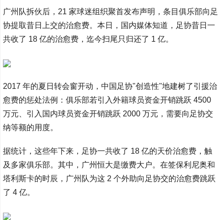
广州队拆伙后，21 家球迷组织聚首发布声明，条目俱乐部向足
协提取昔日上交的治愈费。本日，国内媒体知道，足协昔日一
共收了 18 亿的治愈费，迄今扫尾只归还了 1 亿。
2017 年的夏日转会窗开动，中国足协"创造性"地建树了引援治
愈费的惩处法例：俱乐部若引入外籍球员资金开销跳跃 4500
万元、引入国内球员资金开销跳跃 2000 万元，需要向足协交
纳等额的用度。
据统计，这些年下来，足协一共收了 18 亿的天价治愈费，触
及多家俱乐部。其中，广州恒大是缴费大户。在签保利尼奥和
塔利斯卡的时辰，广州队为这 2 个外助向足协交的治愈费跳跃
了 4 亿。