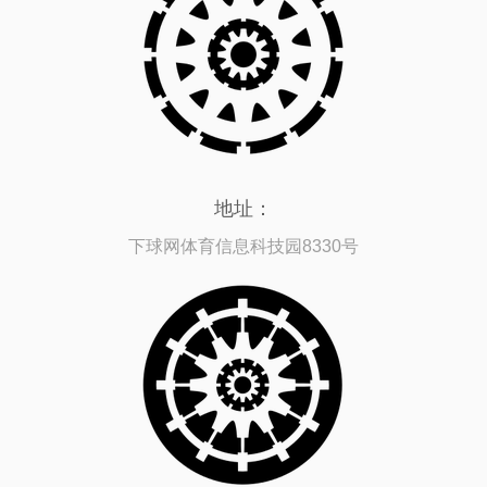
地址：
下球网体育信息科技园8330号