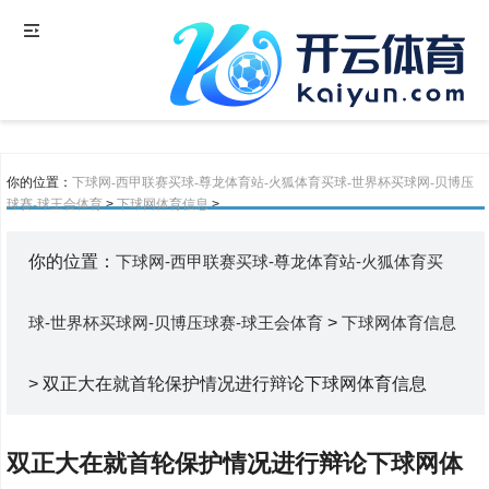
你的位置：
下球网-西甲联赛买球-尊龙体育站-火狐体育买球-世界杯买球网-贝博压
球赛-球王会体育
>
下球网体育信息
>
你的位置：
下球网-西甲联赛买球-尊龙体育站-火狐体育买
球-世界杯买球网-贝博压球赛-球王会体育
>
下球网体育信息
> 双正大在就首轮保护情况进行辩论下球网体育信息
双正大在就首轮保护情况进行辩论下球网体