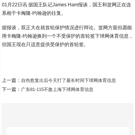
01月22日讯 据国王队记James Ham报谈，国王和篮网正在连
系相干卡梅隆-约翰逊的往复。
据报谈，双正大在就首轮保护情况进行辩论。篮网方面但愿能
用卡梅隆-约翰逊换到一个不受保护的首轮签下球网体育信息，
但国王现在只适意提供受保护的首轮签。
上一篇：
自伤愈复出后今天打了最长时间下球网体育信息
下一篇：
广东81-115不敌上海下球网体育信息