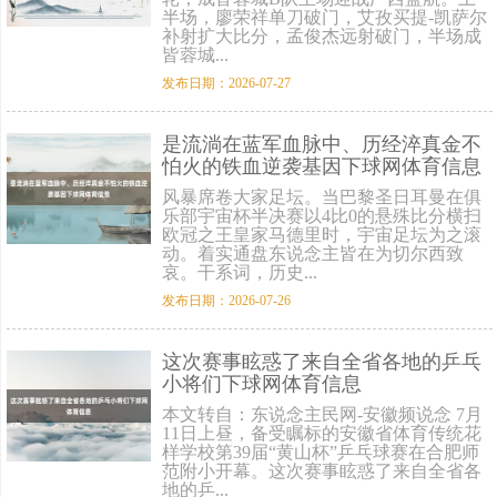
半场，廖荣祥单刀破门，艾孜买提-凯萨尔
补射扩大比分，孟俊杰远射破门，半场成
皆蓉城...
发布日期：2026-07-27
是流淌在蓝军血脉中、历经淬真金不
怕火的铁血逆袭基因下球网体育信息
风暴席卷大家足坛。当巴黎圣日耳曼在俱
乐部宇宙杯半决赛以4比0的悬殊比分横扫
欧冠之王皇家马德里时，宇宙足坛为之滚
动。着实通盘东说念主皆在为切尔西致
哀。干系词，历史...
发布日期：2026-07-26
这次赛事眩惑了来自全省各地的乒乓
小将们下球网体育信息
本文转自：东说念主民网-安徽频说念 7月
11日上昼，备受瞩标的安徽省体育传统花
样学校第39届“黄山杯”乒乓球赛在合肥师
范附小开幕。这次赛事眩惑了来自全省各
地的乒...