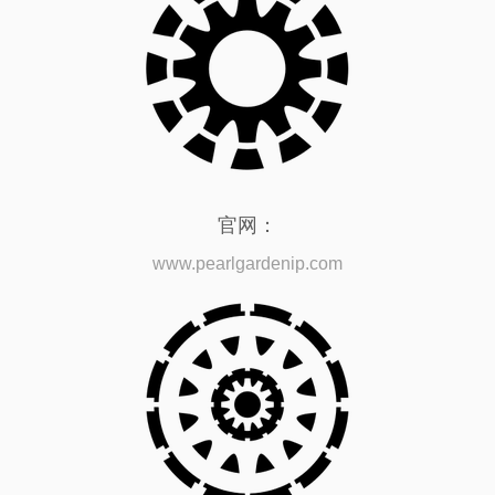
官网：
www.pearlgardenip.com