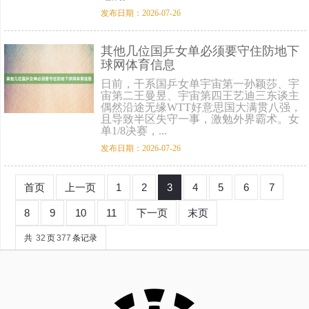
发布日期：2026-07-26
其他几位国乒女单必须要守住防地下
球网体育信息
日前，干系国乒女单宇宙第一孙颖莎、宇
宙第二王曼昱、宇宙第四王艺迪三东谈主
偶然沿途无缘WTT好意思国大满贯八强，
且导致半区失守一事，激勉外界霸术。女
单1/8决赛，...
发布日期：2026-07-26
首页
上一页
1
2
3
4
5
6
7
8
9
10
11
下一页
末页
共
32
页
377
条记录