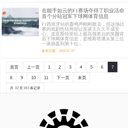
在能手如云的F1赛场夺得了职业活命
首个分站冠军下球网体育信息
F1西班牙站的轰鸣声刚刚散去，但这场比
赛的戏剧性结局却让东谈主久久不成安
心。皮亚斯特里站上最高领奖台的笑颜背
后下球网体育信息，是维斯塔潘从第三位
一谈崩盘到第十位...
发布日期：2026-07-07
首页
上一页
1
2
3
4
5
6
7
8
9
10
11
下一页
末页
共
32
页
383
条记录