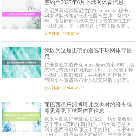
签约至2027年6月下球网体育信息
名记罗马诺以标记性的“here we go”秘书，
44岁球队传闻都沃出任国米主帅，签约2
年，接替赶赴利雅得眉月捏教的前任主帅
小因扎吉。 罗马诺暗意：“克里斯蒂安...
发布日期：2026-07-08
我以为这是正确的遴选下球网体育信
息
拉诺基亚在遴选Sportmediaset的采访时，表
态守旧皆沃担任国米新主帅。 国米前主帅
小因扎吉照旧离任，并执教利雅得月牙。
而国米在邀请法布雷加斯无果后，转而...
发布日期：2026-07-08
而巴西俱乐部博塔弗戈也对约维奇感
意思意思下球网体育信息
据米兰跟队记者隆戈报说念，约维奇收到
蓝十字400万欧年薪报价。 约维奇还是收
到了墨西哥俱乐部蓝十字的报价，年薪400
万欧元，球员当今正在研讨。约维奇牙东